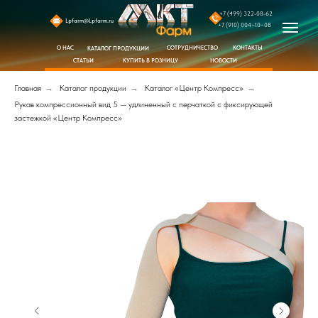
+7 (499) 322-08-62
Lpfarm@Lpfarm.ru
+7 (910) 004−10−08
СОТРУДНИЧЕСТВО
КОНТАКТЫ
О НАС
КАТАЛОГ ПРОДУКЦИИ
КУПИТЬ В РОЗНИЦУ
СТАТЬИ
НОВОСТИ
Главная
→
Каталог продукции
→
Каталог «Центр Компресс»
→
Рукав компрессионный вид 5 — удлиненный с перчаткой с фиксирующей
застежкой «Центр Компресс»