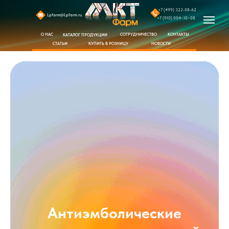
+7 (499) 322-08-62
Lpfarm@Lpfarm.ru
+7 (910) 004−10−08
СОТРУДНИЧЕСТВО
КОНТАКТЫ
О НАС
КАТАЛОГ ПРОДУКЦИИ
КУПИТЬ В РОЗНИЦУ
СТАТЬИ
НОВОСТИ
Антиэмболические