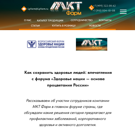
+7 (499) 322-08-62
Lpfarm@Lpfarm.ru
+7 (910) 004−10−08
СОТРУДНИЧЕСТВО
КОНТАКТЫ
О НАС
КАТАЛОГ ПРОДУКЦИИ
КУПИТЬ В РОЗНИЦУ
СТАТЬИ
НОВОСТИ
Как сохранить здоровье людей: впечатления
с форума «Здоровье нации — основа
процветания России»
Рассказываем об участии сотрудников компании
МКТ Фарм в главном форуме страны, где
обсуждали какие решения сегодня предлагают для
профилактики заболеваний, корпоративного
здоровья и активного долголетия.