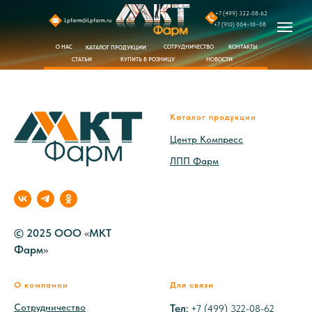
+7 (499) 322-08-62
Lpfarm@Lpfarm.ru
+7 (910) 004−10−08
СОТРУДНИЧЕСТВО
КОНТАКТЫ
О НАС
КАТАЛОГ ПРОДУКЦИИ
КУПИТЬ В РОЗНИЦУ
СТАТЬИ
НОВОСТИ
Каталог продукции
Центр Компресс
ЛПП Фарм
© 2025 ООО
«
МКТ
Фарм
»
О компании
Для связи
Сотрудничество
Тел
:
+7 (499) 322-08-62